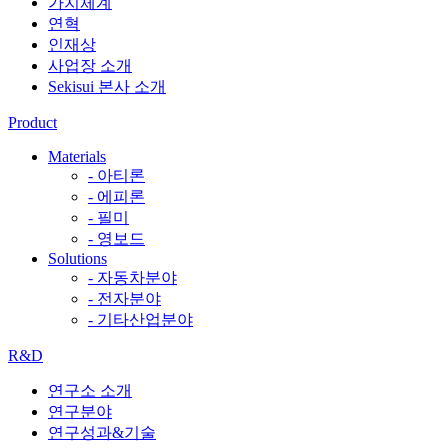
가치체계
연혁
인재상
사업장 소개
Sekisui 본사 소개
Product
Materials
- 아티론
- 에피론
- 필미
- 영보드
Solutions
- 자동차분야
- 전자분야
- 기타산업분야
R&D
연구소 소개
연구분야
연구성과&기술