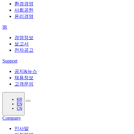
환경경영
사회공헌
윤리경영
IR
경영정보
보고서
전자공고
Support
공지&뉴스
채용정보
고객문의
KR
EN
CN
Company
인사말