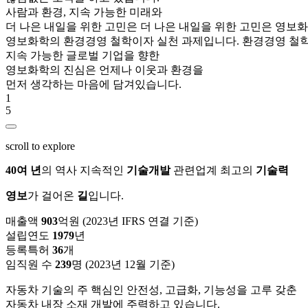
사람과 환경, 지속 가능한 미래와
더 나은 내일을 위한 고민은
더 나은 내일을 위한 고민은 영보
영보화학의 환경경영 철학이자 실천 과제입니다.
환경경영 철학
지속 가능한 글로벌 기업을 향한
영보화학의 진심은 언제나 이웃과 환경을
먼저 생각하는 마음에 담겨있습니다.
1
5
scroll to explore
40여 년
의 역사
지속적인
기술개발
관련업계 최고의
기술력
영보
가 걸어온
길
입니다.
매출액
903
억원
(2023년 IFRS 연결 기준)
설립연도
1979
년
등록특허
36
개
임직원 수
239
명
(2023년 12월 기준)
자동차 기술의 주 핵심인 안전성, 고급화, 기능성을 고루 갖춘
자동차 내장 소재 개발에 주력하고 있습니다.