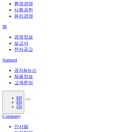
환경경영
사회공헌
윤리경영
IR
경영정보
보고서
전자공고
Support
공지&뉴스
채용정보
고객문의
KR
EN
CN
Company
인사말